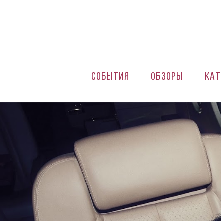
Перейти к основному содержанию
События
Обзоры
Кат