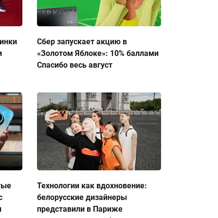
тинки
Сбер запускает акцию в
и
«Золотом Яблоке»: 10% баллами
Спасибо весь август
тые
Технологии как вдохновение:
с
белорусские дизайнеры
и
представили в Париже