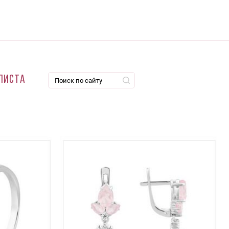
листа