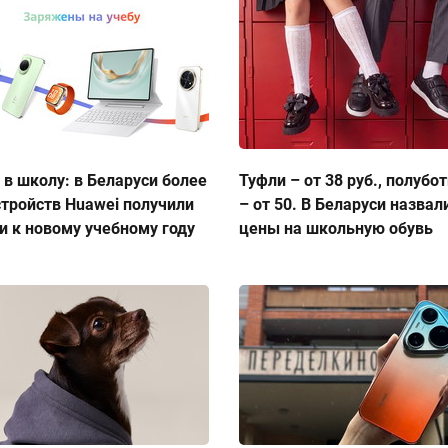
 в школу: в Беларуси более
Туфли – от 38 руб., полубо
стройств Huawei получили
– от 50. В Беларуси назвал
и к новому учебному году
цены на школьную обувь