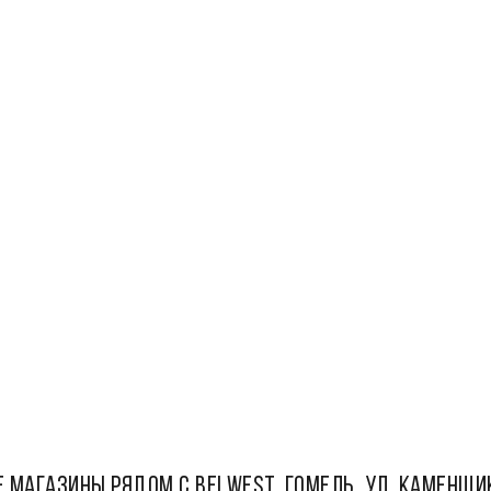
 МАГАЗИНЫ РЯДОМ С Belwest, Гомель, ул. Каменщи