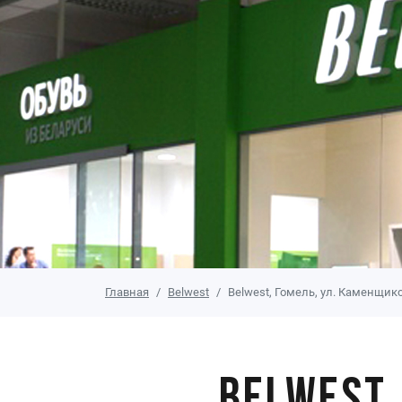
Главная
Belwest
Belwest, Гомель, ул. Каменщико