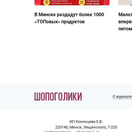
В Минске раздадут более 1000
Милот
«ТОПовых» продуктов
вперв
пито
О журнале
ИП Кононцева Е.В.
220140, Минск, Лещинского, 7-225