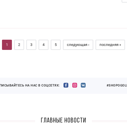
1
2
3
4
5
следующая ›
последняя »
ПИСЫВАЙТЕСЬ НА НАС В СОЦСЕТЯХ:
#SHOPOGOLI
Главные новости