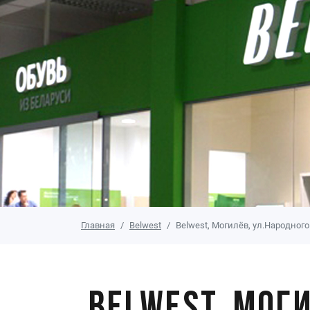
Главная
Belwest
Belwest, Могилёв, ул.Народног