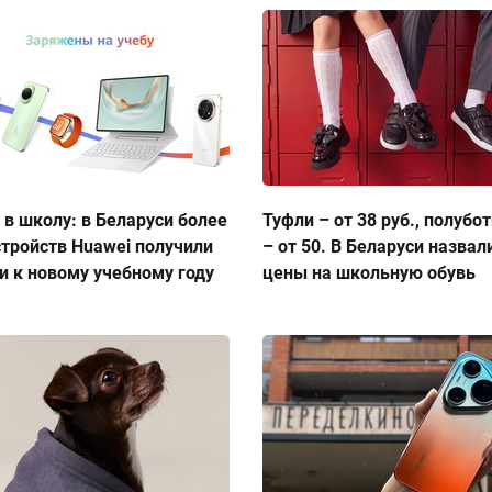
 в школу: в Беларуси более
Туфли – от 38 руб., полубо
стройств Huawei получили
– от 50. В Беларуси назвал
и к новому учебному году
цены на школьную обувь