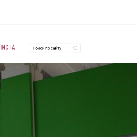
листа