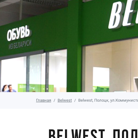
Главная
Belwest
Belwest, Полоцк, ул.Коммунист