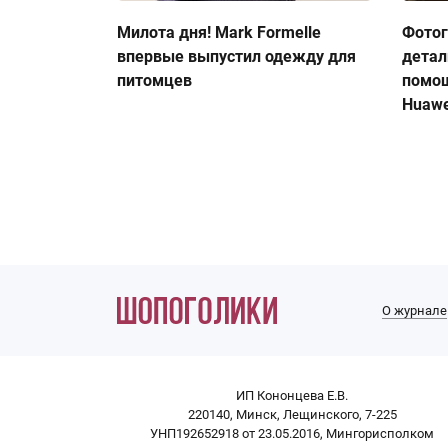
Милота дня! Mark Formelle
Фото
впервые выпустил одежду для
детал
питомцев
помо
Huawe
О журнале
ИП Кононцева Е.В.
220140, Минск, Лещинского, 7-225
УНП192652918 от 23.05.2016, Мингорисполком