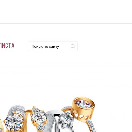
листа