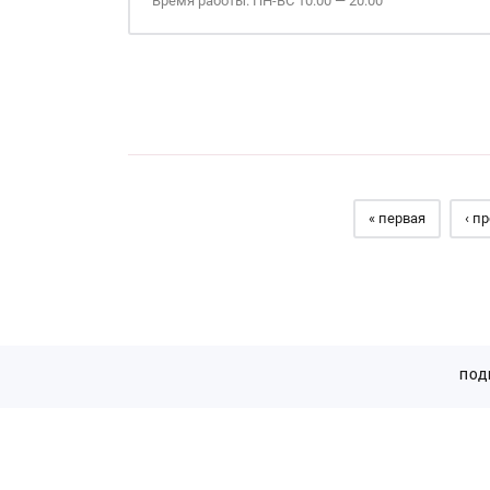
Время работы: ПН-ВС 10:00 — 20:00
Страницы
« первая
‹ п
ПОД