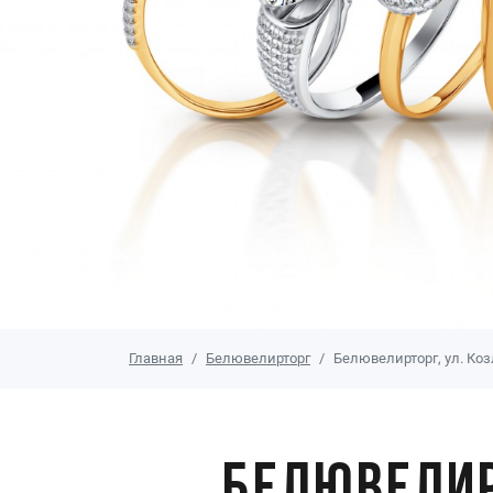
Главная
Белювелирторг
Белювелирторг, ул. Коз