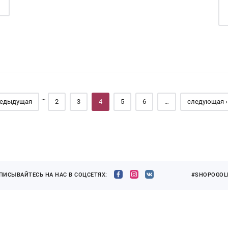
…
редыдущая
2
3
4
5
6
…
следующая ›
ПИСЫВАЙТЕСЬ НА НАС В СОЦСЕТЯХ:
#SHOPOGOLI