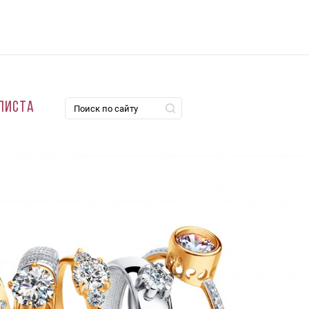
листа