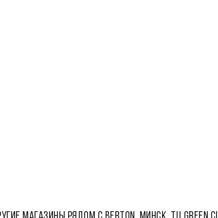
УГИЕ МАГАЗИНЫ РЯДОМ С BERTON, МИНСК, ТЦ Green c