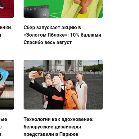
тинки
Сбер запускает акцию в
и
«Золотом Яблоке»: 10% баллами
Спасибо весь август
тые
Технологии как вдохновение:
с
белорусские дизайнеры
и
представили в Париже