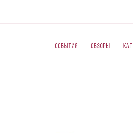
Перейти к основному содержанию
События
Обзоры
Кат