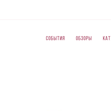
Перейти к основному содержанию
События
Обзоры
Кат