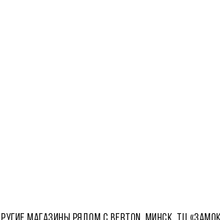
РУГИЕ МАГАЗИНЫ РЯДОМ С Berton, Минск, ТЦ «Замо