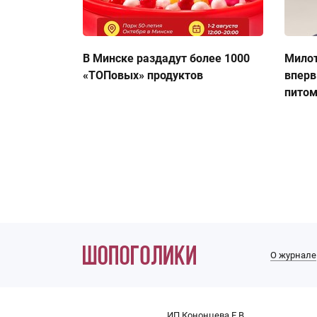
В Минске раздадут более 1000
Милот
«ТОПовых» продуктов
вперв
пито
О журнале
ИП Кононцева Е.В.