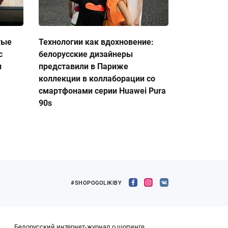
тые
Технологии как вдохновение:
с
белорусские дизайнеры
и
представили в Париже
коллекции в коллаборации со
смартфонами серии Huawei Pura
90s
#SHOPOGOLIKIBY
Белорусский интернет-журнал о шопинге