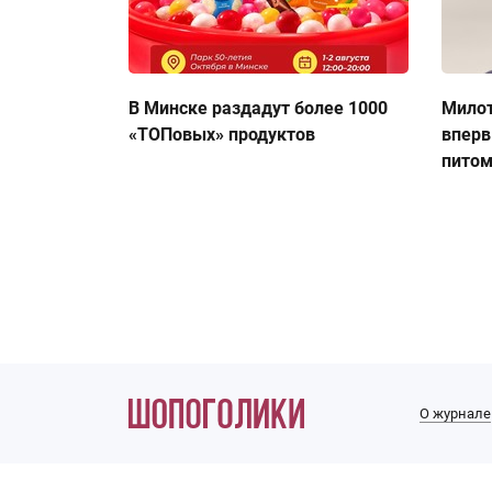
В Минске раздадут более 1000
Милот
«ТОПовых» продуктов
вперв
пито
О журнале