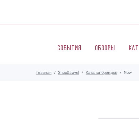
Перейти к основному содержанию
События
Обзоры
Кат
Главная
Shop&travel
Каталог брендов
Now