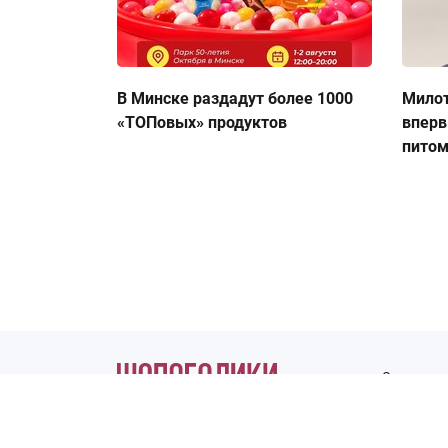
В Минске раздадут более 1000
Милот
«ТОПовых» продуктов
вперв
пито
О журнале