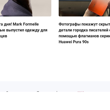
а дня! Mark Formelle
Фотографы покажут скры
ые выпустил одежду для
детали городка писателей 
мцев
помощью флагманов сери
Huawei Pura 90s
Сотрудничество
Правовая информация
Написать нам