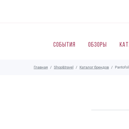
Перейти к основному содержанию
События
Обзоры
Кат
Главная
Shop&travel
Каталог брендов
Pantofol