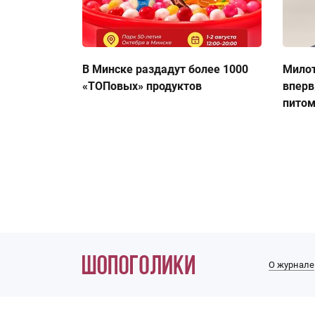
В Минске раздадут более 1000
Милот
«ТОПовых» продуктов
вперв
пито
О журнале