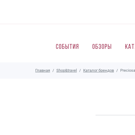
Перейти к основному содержанию
События
Обзоры
Кат
Главная
Shop&travel
Каталог брендов
Precios