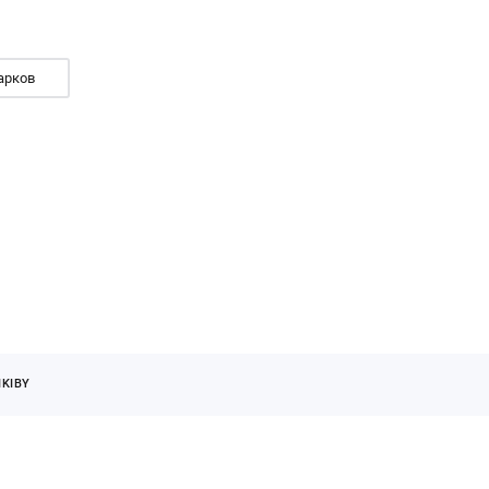
арков
KIBY