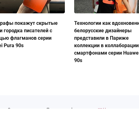
графы покажут скрытые
Технологии как вдохновен
и городка писателей с
белорусские дизайнеры
щью флагманов серии
представили в Париже
i Pura 90s
коллекции в коллаборации
смартфонами серии Huawei
90s
Сотрудничество
Правовая информация
Написать нам