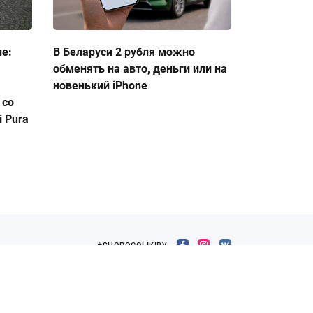
ие:
В Беларуси 2 рубля можно
обменять на авто, деньги или на
новенький iPhone
 со
 Pura
#SHOPOGOLIKIBY
Белорусский интернет-журнал о шопинге