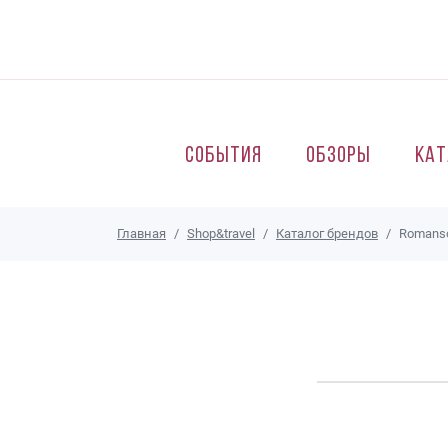
Перейти к основному содержанию
События
Обзоры
Кат
Главная
Shop&travel
Каталог брендов
Romans