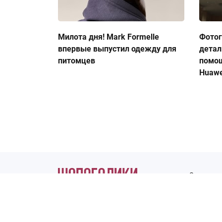
Милота дня! Mark Formelle
Фото
впервые выпустил одежду для
детал
питомцев
помо
Huawe
О журнале
ИП Кононцева Е.В.