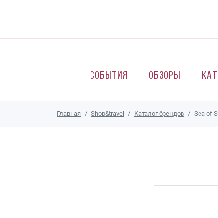
Перейти к основному содержанию
События
Обзоры
Кат
Главная
Shop&travel
Каталог брендов
Sea of 