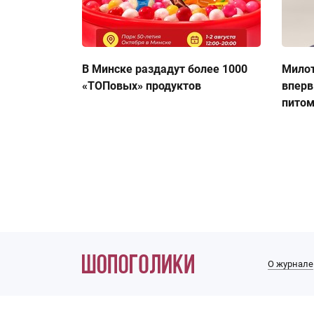
В Минске раздадут более 1000
Милот
«ТОПовых» продуктов
вперв
пито
О журнале