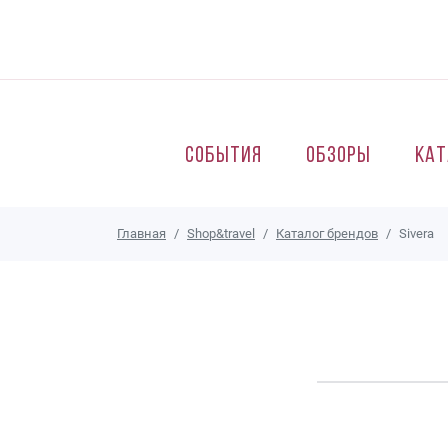
Перейти к основному содержанию
События
Обзоры
Кат
Главная
Shop&travel
Каталог брендов
Sivera