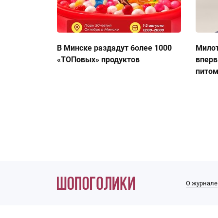
В Минске раздадут более 1000
Милот
«ТОПовых» продуктов
вперв
пито
О журнале