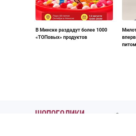
В Минске раздадут более 1000
Милот
«ТОПовых» продуктов
вперв
пито
О журнале