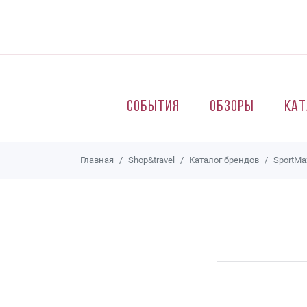
Перейти к основному содержанию
События
Обзоры
Кат
Главная
Shop&travel
Каталог брендов
SportMa