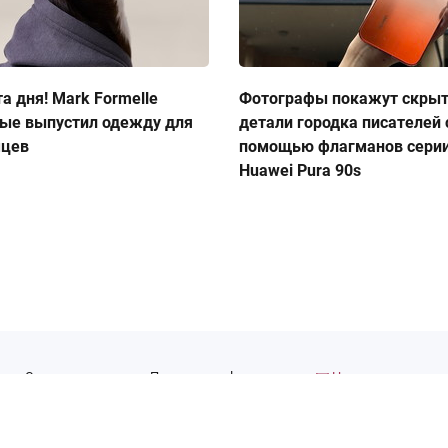
а дня! Mark Formelle
Фотографы покажут скры
ые выпустил одежду для
детали городка писателей 
мцев
помощью флагманов сери
Huawei Pura 90s
Сотрудничество
Правовая информация
Написать нам