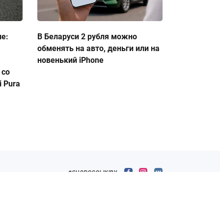
ие:
В Беларуси 2 рубля можно
обменять на авто, деньги или на
новенький iPhone
 со
 Pura
#SHOPOGOLIKIBY
Белорусский интернет-журнал о шопинге