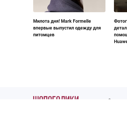
Милота дня! Mark Formelle
Фото
впервые выпустил одежду для
детал
питомцев
помо
Huawe
О журнале
ИП Кононцева Е.В.