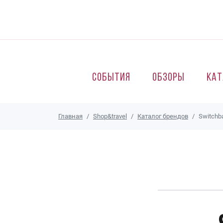
Перейти к основному содержанию
События
Обзоры
Кат
Главная
Shop&travel
Каталог брендов
Switchb