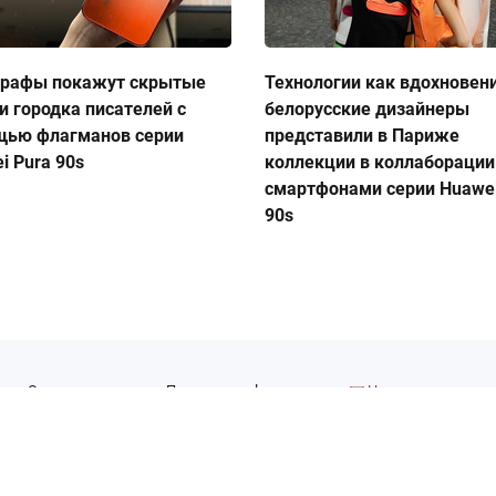
графы покажут скрытые
Технологии как вдохновен
и городка писателей с
белорусские дизайнеры
щью флагманов серии
представили в Париже
i Pura 90s
коллекции в коллаборации
смартфонами серии Huawei
90s
Сотрудничество
Правовая информация
Написать нам