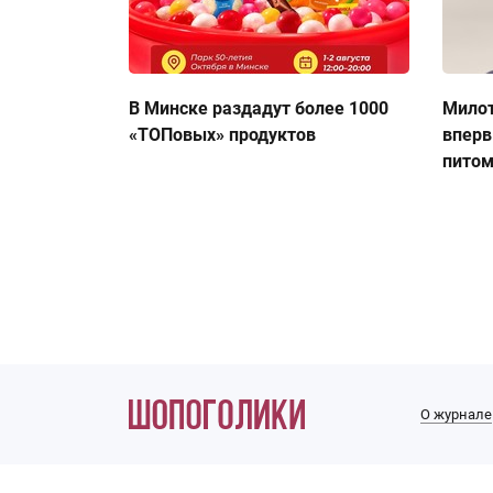
В Минске раздадут более 1000
Милот
«ТОПовых» продуктов
вперв
пито
О журнале