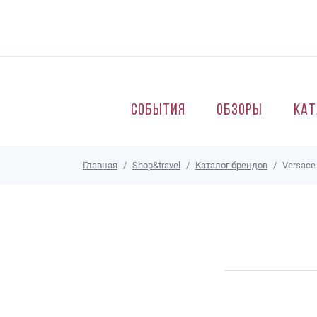
Перейти к основному содержанию
События
Обзоры
Кат
Главная
Shop&travel
Каталог брендов
Versace 