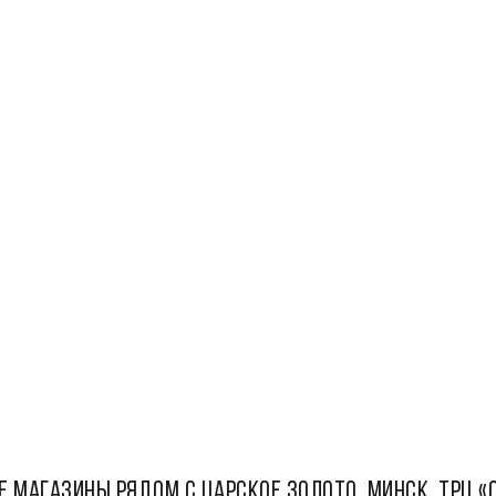
Е МАГАЗИНЫ РЯДОМ С Царское золото, Минск, ТРЦ «