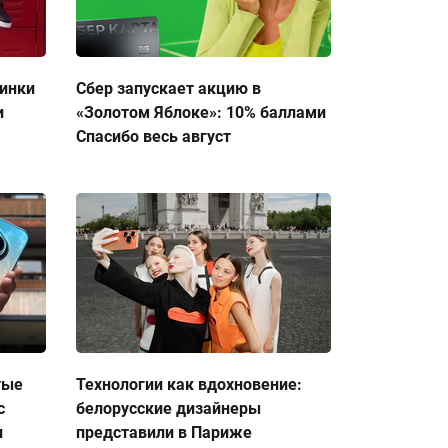
тинки
Сбер запускает акцию в
и
«Золотом Яблоке»: 10% баллами
Спасибо весь август
тые
Технологии как вдохновение:
с
белорусские дизайнеры
и
представили в Париже