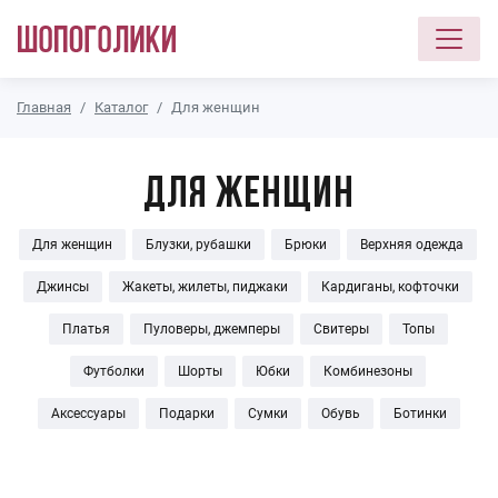
Перейти к основному содержанию
Главная
Каталог
Для женщин
Для женщин
Для женщин
Блузки, рубашки
Брюки
Верхняя одежда
Джинсы
Жакеты, жилеты, пиджаки
Кардиганы, кофточки
Платья
Пуловеры, джемперы
Свитеры
Топы
Футболки
Шорты
Юбки
Комбинезоны
Аксессуары
Подарки
Сумки
Обувь
Ботинки