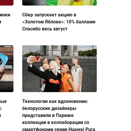
тинки
Сбер запускает акцию в
и
«Золотом Яблоке»: 10% баллами
Спасибо весь август
тые
Технологии как вдохновение:
с
белорусские дизайнеры
и
представили в Париже
коллекции в коллаборации со
смартфонами серии Huawei Pura