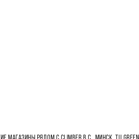
ИЕ МАГАЗИНЫ РЯДОМ С CLIMBER B.C., Минск, ТЦ Green