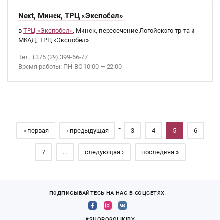
Next, Минск, ТРЦ «Экспобел»
в
ТРЦ «Экспобел»
, Минск, пересечение Логойского тр-та и
МКАД, ТРЦ «Экспобел»
Тел. +375 (29) 399-66-77
Время работы: ПН-ВС 10:00 — 22:00
Страницы
…
« первая
‹ предыдущая
3
4
5
6
7
…
следующая ›
последняя »
ПОДПИСЫВАЙТЕСЬ НА НАС В СОЦСЕТЯХ:
#SHOPOGOLIKIBY