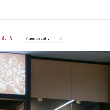
листа