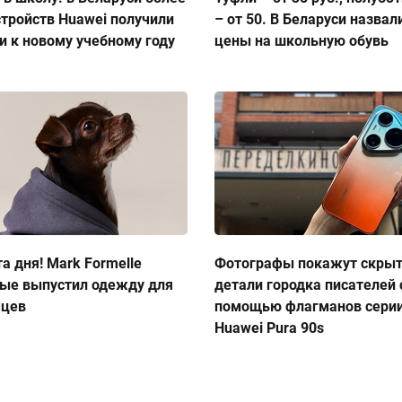
стройств Huawei получили
– от 50. В Беларуси назвал
и к новому учебному году
цены на школьную обувь
а дня! Mark Formelle
Фотографы покажут скры
ые выпустил одежду для
детали городка писателей 
мцев
помощью флагманов сери
Huawei Pura 90s