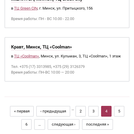
в
ТЦ Green City
, г. Минск, ул. Притыцкого, 156
Время работы: ПН - ВС 10.00 - 22.00
Кравт, Минск, ТЦ «Coolman»
в
ТЦ «Coolman»
, Минск, ул. Кульман, 3, ТЦ «Coolman», 1 этаж
Тел. +375 (17) 3313985, +375 (29) 3126379
Время работы: ПН-ВС 10:00 — 20:00
Страницы
…
« первая
‹ предыдущая
2
3
4
5
6
…
следующая ›
последняя »