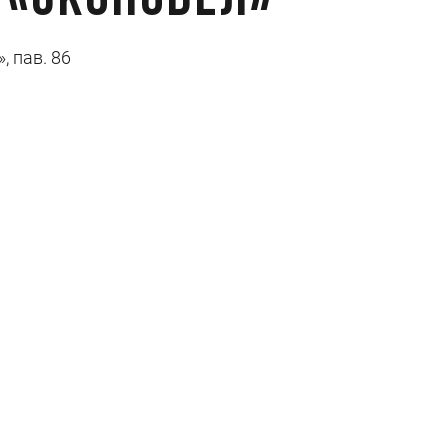
Ц «Экспобел»
, пав. 86