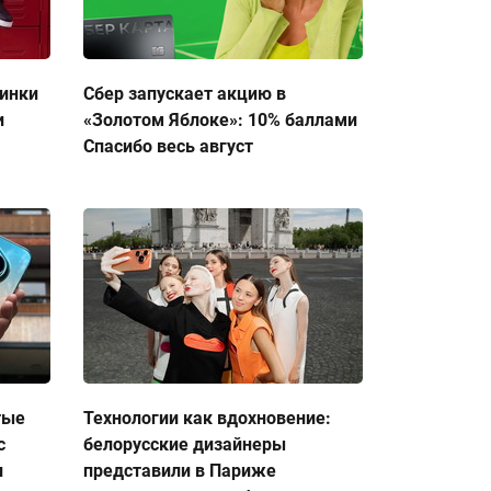
тинки
Сбер запускает акцию в
и
«Золотом Яблоке»: 10% баллами
Спасибо весь август
тые
Технологии как вдохновение:
с
белорусские дизайнеры
и
представили в Париже