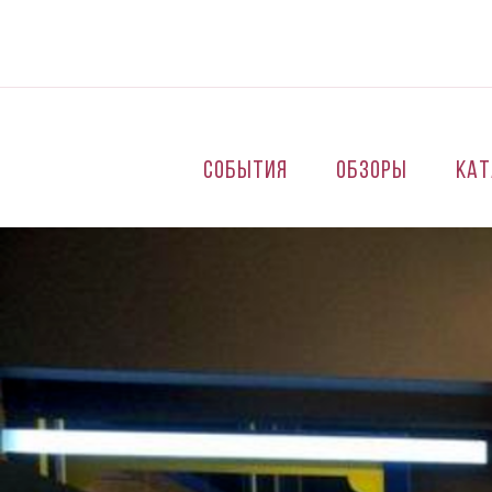
Перейти к основному содержанию
События
Обзоры
Кат