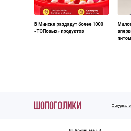
В Минске раздадут более 1000
Милот
«ТОПовых» продуктов
вперв
пито
О журнале
ИП Кононцева Е.В.