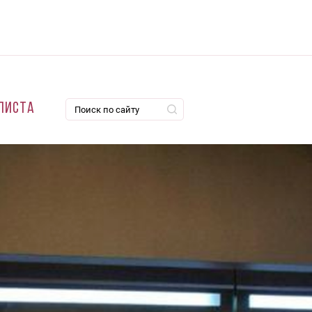
листа