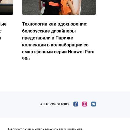
тые
Технологии как вдохновение:
с
белорусские дизайнеры
и
представили в Париже
коллекции в коллаборации со
смартфонами серии Huawei Pura
90s
#SHOPOGOLIKIBY
Белорусский интернет-журнал о шопинге