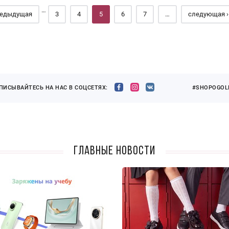
…
редыдущая
3
4
5
6
7
…
следующая ›
ПИСЫВАЙТЕСЬ НА НАС В СОЦСЕТЯХ:
#SHOPOGOLI
Главные новости