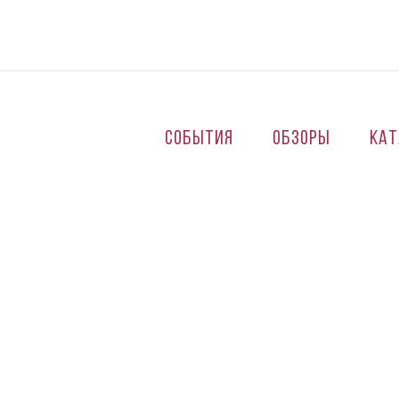
Перейти к основному содержанию
События
Обзоры
Кат