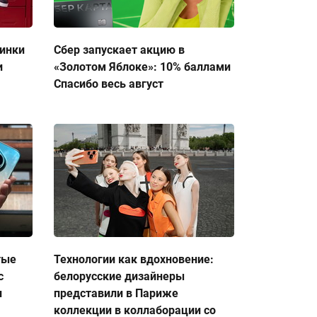
тинки
Сбер запускает акцию в
и
«Золотом Яблоке»: 10% баллами
Спасибо весь август
тые
Технологии как вдохновение:
с
белорусские дизайнеры
и
представили в Париже
коллекции в коллаборации со