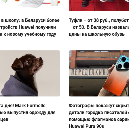
 в школу: в Беларуси более
Туфли – от 38 руб., полубо
стройств Huawei получили
– от 50. В Беларуси назвал
и к новому учебному году
цены на школьную обувь
а дня! Mark Formelle
Фотографы покажут скры
ые выпустил одежду для
детали городка писателей 
мцев
помощью флагманов сери
Huawei Pura 90s