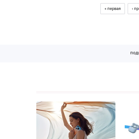
« первая
‹ п
ПОД