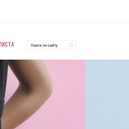
листа