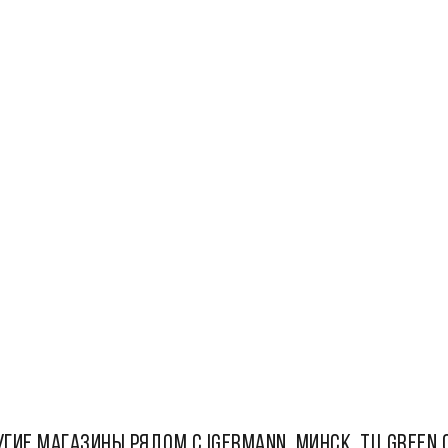
ГИЕ МАГАЗИНЫ РЯДОМ С IGERMANN, Минск, ТЦ Green 