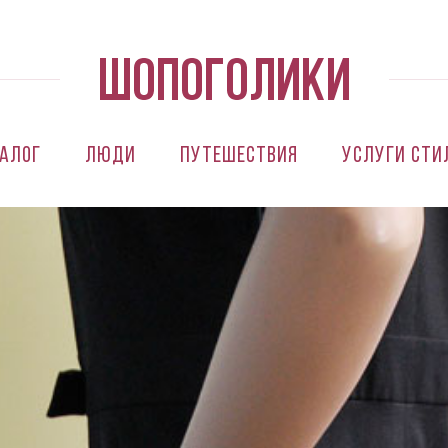
алог
Люди
Путешествия
Услуги сти