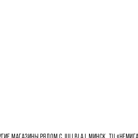
ГИЕ МАГАЗИНЫ РЯДОМ С Juli Blaj, Минск, ТЦ «Немиг