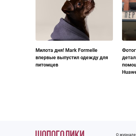
Милота дня! Mark Formelle
Фото
впервые выпустил одежду для
детал
питомцев
помо
Huawe
О журнале