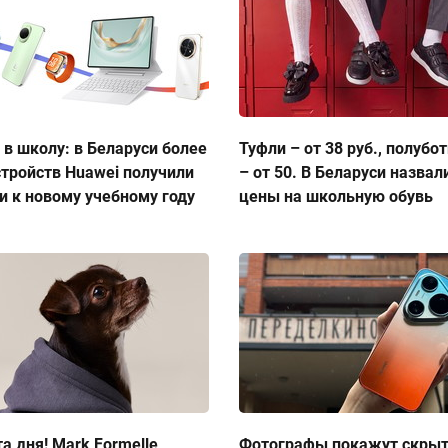
 в школу: в Беларуси более
Туфли – от 38 руб., полубо
стройств Huawei получили
– от 50. В Беларуси назвал
и к новому учебному году
цены на школьную обувь
а дня! Mark Formelle
Фотографы покажут скры