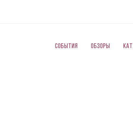
Перейти к основному содержанию
События
Обзоры
Кат