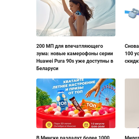
200 МП для впечатляющего
Снова
зума: новые камерофоны серии
100 у
Huawei Pura 90s уже доступны в
скидк
Беларуси
В Минске раздадут более 1000
Милот