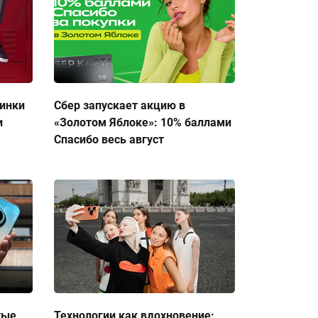
тинки
Сбер запускает акцию в
и
«Золотом Яблоке»: 10% баллами
Спасибо весь август
тые
Технологии как вдохновение: