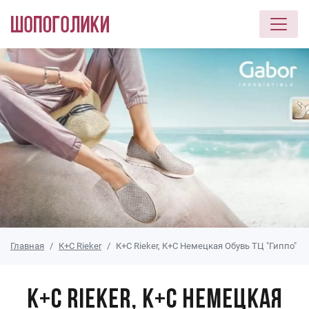
Перейти к основному содержанию
Главная
К+С Rieker
К+С Rieker, К+С Немецкая Обувь ТЦ "Гиппо"
К+С Rieker, К+С Немецкая