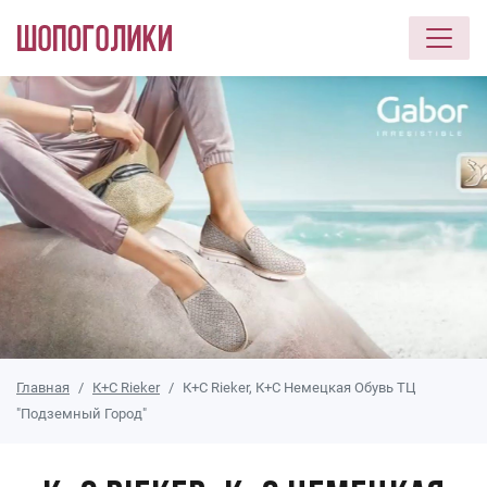
Перейти к основному содержанию
Главная
К+С Rieker
К+С Rieker, К+С Немецкая Обувь ТЦ
"Подземный Город"