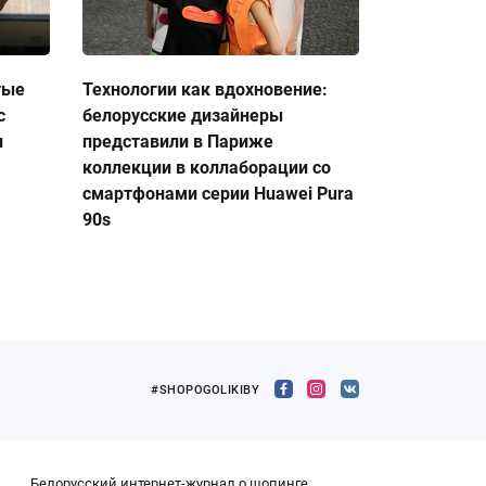
тые
Технологии как вдохновение:
с
белорусские дизайнеры
и
представили в Париже
коллекции в коллаборации со
смартфонами серии Huawei Pura
90s
#SHOPOGOLIKIBY
Белорусский интернет-журнал о шопинге