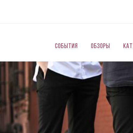
Перейти к основному содержанию
События
Обзоры
Кат