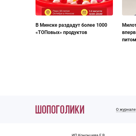
В Минске раздадут более 1000
Милот
«ТОПовых» продуктов
вперв
пито
О журнале
ИП Кононцева Е.В.