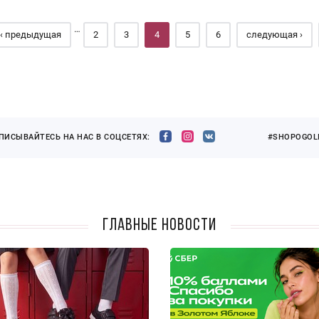
…
‹ предыдущая
2
3
4
5
6
следующая ›
ПИСЫВАЙТЕСЬ НА НАС В СОЦСЕТЯХ:
#SHOPOGOLI
Главные новости