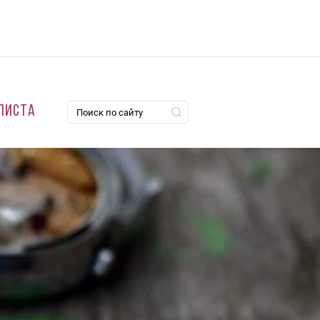
листа