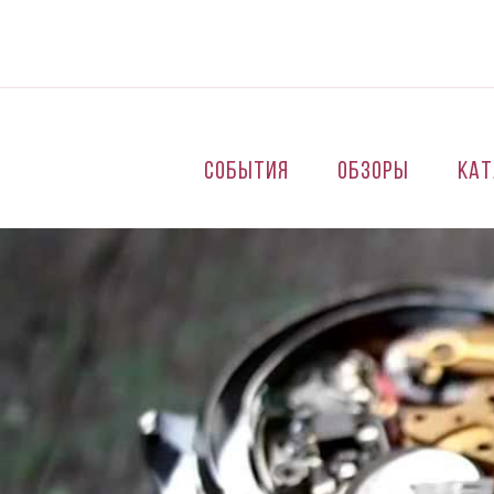
Перейти к основному содержанию
События
Обзоры
Кат