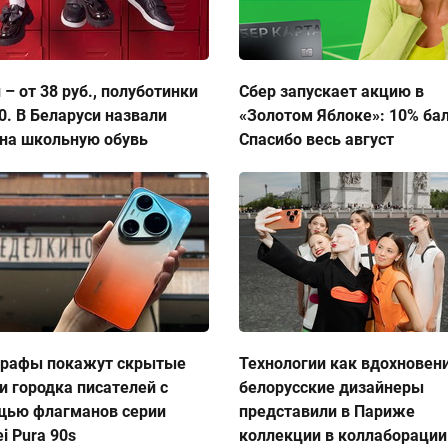
 – от 38 руб., полуботинки
Сбер запускает акцию в
50. В Беларуси назвали
«Золотом Яблоке»: 10% ба
на школьную обувь
Спасибо весь август
графы покажут скрытые
Технологии как вдохновен
и городка писателей с
белорусские дизайнеры
щью флагманов серии
представили в Париже
i Pura 90s
коллекции в коллаборации