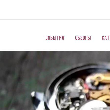
Перейти к основному содержанию
События
Обзоры
Кат