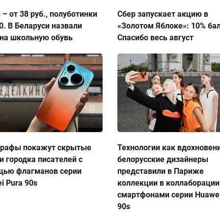
 – от 38 руб., полуботинки
Сбер запускает акцию в
50. В Беларуси назвали
«Золотом Яблоке»: 10% ба
на школьную обувь
Спасибо весь август
графы покажут скрытые
Технологии как вдохновен
и городка писателей с
белорусские дизайнеры
щью флагманов серии
представили в Париже
i Pura 90s
коллекции в коллаборации
смартфонами серии Huawei
90s