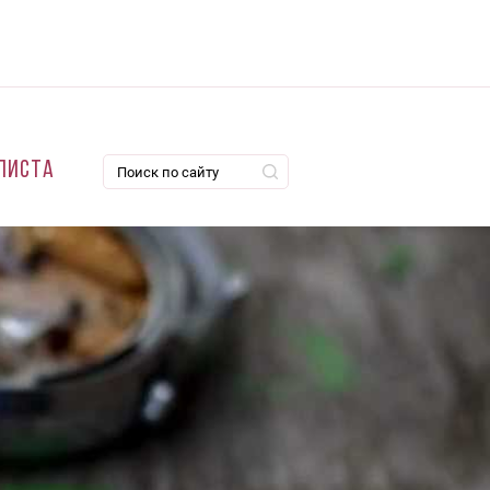
листа