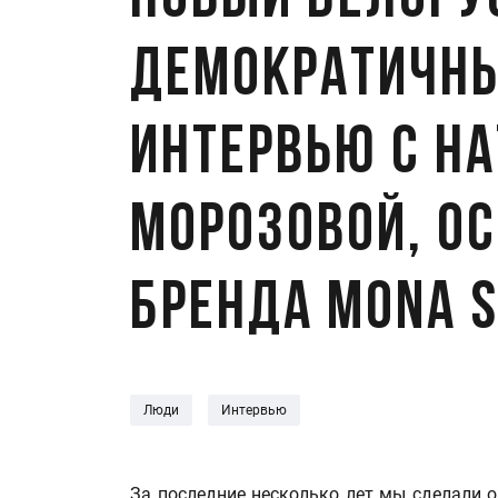
Новый белору
демократичны
Интервью с Н
Морозовой, о
бренда Mona S
Люди
Интервью
За последние несколько лет мы сделали 