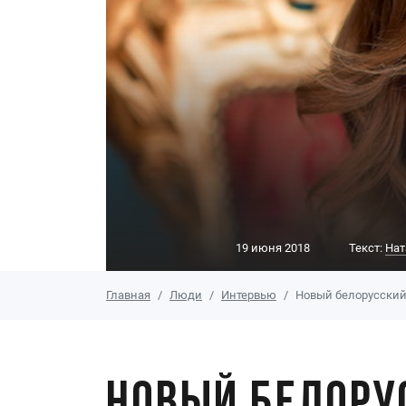
19 июня 2018
Текст:
Нат
Главная
Люди
Интервью
Новый белорусский