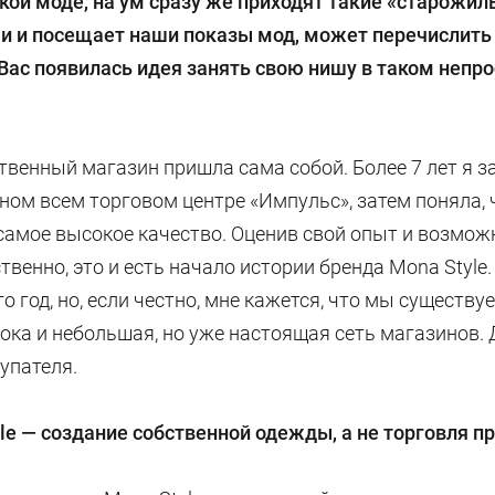
кой моде, на ум сразу же приходят такие «старожил
ми и посещает наши показы мод, может перечислит
у Вас появилась идея занять свою нишу в таком неп
твенный магазин пришла сама собой. Более 7 лет я 
ном всем торговом центре «Импульс», затем поняла, 
самое высокое качество. Оценив свой опыт и возможн
твенно, это и есть начало истории бренда Mona Style.
 год, но, если честно, мне кажется, что мы существу
 пока и небольшая, но уже настоящая сеть магазинов.
купателя.
le
— создание собственной одежды, а не торговля п