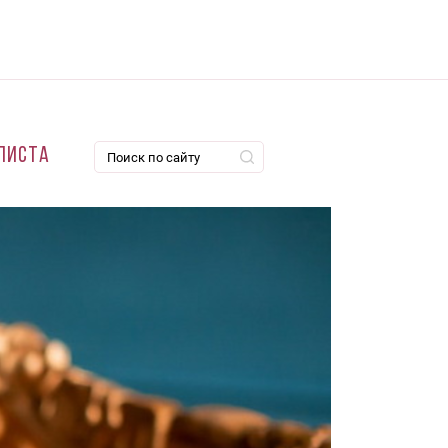
листа