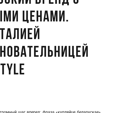
сский бренд с
ми ценами.
аталией
сновательницей
tyle
огромный шаг вперед: фраза «купляйце беларускае»