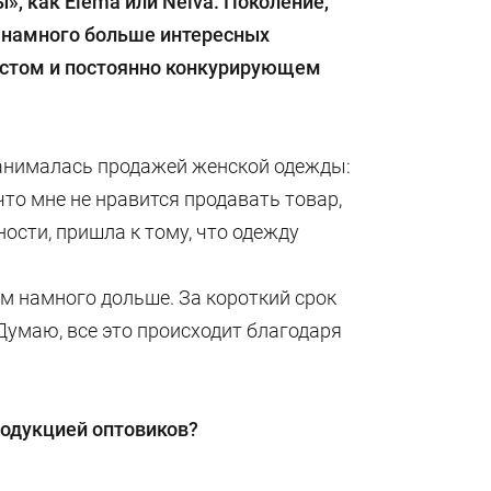
ы», как
Elema
или
Nelva
. Поколение,
ь намного больше интересных
ростом и постоянно конкурирующем
занималась продажей женской одежды:
что мне не нравится продавать товар,
ости, пришла к тому, что одежду
ем намного дольше. За короткий срок
 Думаю, все это происходит благодаря
родукцией оптовиков?