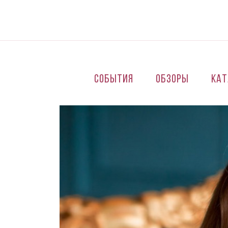
Перейти к основному содержанию
События
Обзоры
Кат