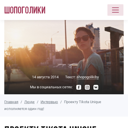
Перейти к основному содержанию
14 августа 2014
Текст:
shopogolikiby
Мы в социальных сетях:
Главная
Люди
Интервью
Проекту Tikota Unique
исполняется один год!