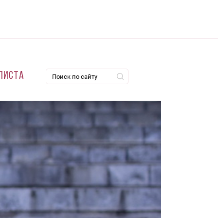
листа