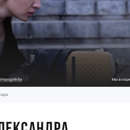
shopogolikiby
Мы в соци
андра