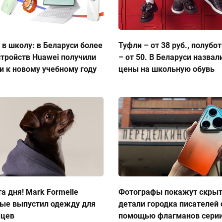
 в школу: в Беларуси более
Туфли – от 38 руб., полубо
стройств Huawei получили
– от 50. В Беларуси назвал
и к новому учебному году
цены на школьную обувь
а дня! Mark Formelle
Фотографы покажут скры
ые выпустил одежду для
детали городка писателей 
мцев
помощью флагманов сери