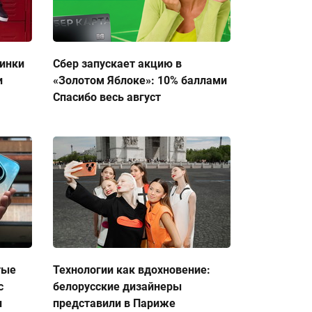
тинки
Сбер запускает акцию в
и
«Золотом Яблоке»: 10% баллами
Спасибо весь август
тые
Технологии как вдохновение:
с
белорусские дизайнеры
и
представили в Париже