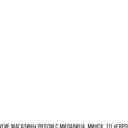
УГИЕ МАГАЗИНЫ РЯДОМ С Милавица, Минск, ТЦ «Евро