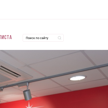
листа