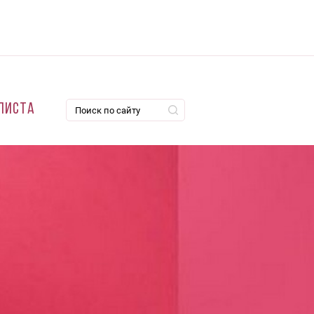
листа