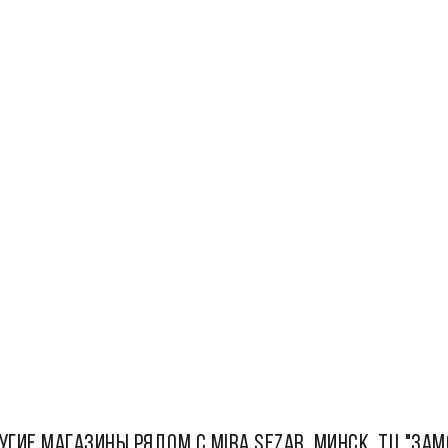
УГИЕ МАГАЗИНЫ РЯДОМ С Mira Sezar, Минск, ТЦ "Зам