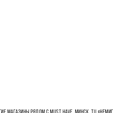
ГИЕ МАГАЗИНЫ РЯДОМ С Must Have, Минск, ТЦ «Немиг