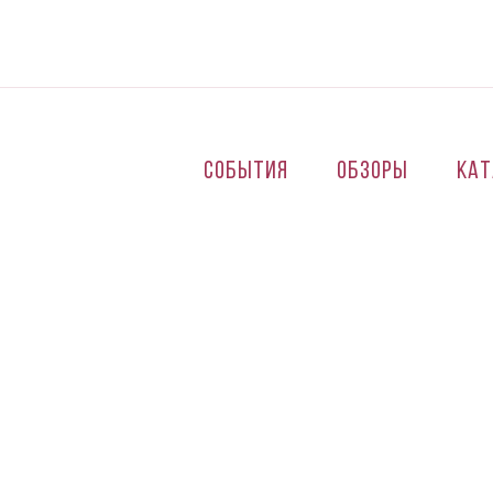
Перейти к основному содержанию
События
Обзоры
Кат