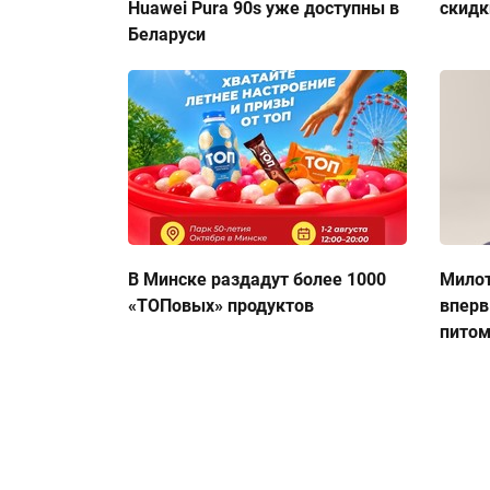
Huawei Pura 90s уже доступны в
скидк
Беларуси
В Минске раздадут более 1000
Милот
«ТОПовых» продуктов
вперв
пито