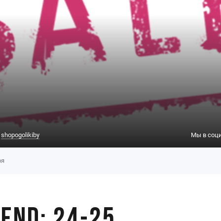
:
shopogolikiby
Мы в соци
ря