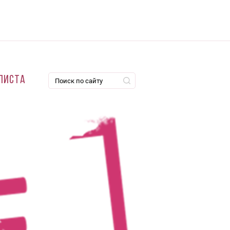
листа