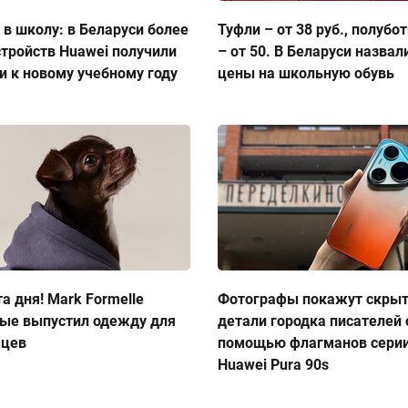
 в школу: в Беларуси более
Туфли – от 38 руб., полубо
стройств Huawei получили
– от 50. В Беларуси назвал
и к новому учебному году
цены на школьную обувь
а дня! Mark Formelle
Фотографы покажут скры
ые выпустил одежду для
детали городка писателей 
мцев
помощью флагманов сери
Huawei Pura 90s