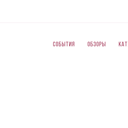
Перейти к основному содержанию
События
Обзоры
Кат