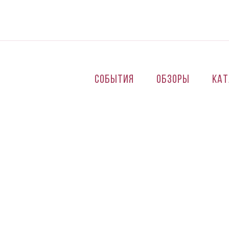
Перейти к основному содержанию
События
Обзоры
Кат