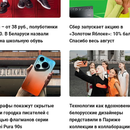
 – от 38 руб., полуботинки
Сбер запускает акцию в
50. В Беларуси назвали
«Золотом Яблоке»: 10% ба
на школьную обувь
Спасибо весь август
графы покажут скрытые
Технологии как вдохновен
и городка писателей с
белорусские дизайнеры
щью флагманов серии
представили в Париже
i Pura 90s
коллекции в коллаборации