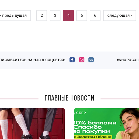
…
‹ предыдущая
2
3
4
5
6
следующая ›
ПИСЫВАЙТЕСЬ НА НАС В СОЦСЕТЯХ:
#SHOPOGOLI
Главные новости