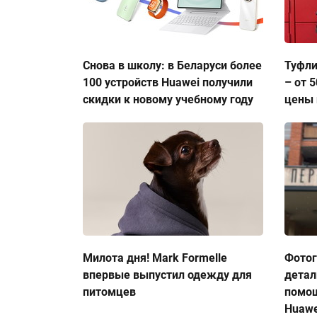
Снова в школу: в Беларуси более
Туфли
100 устройств Huawei получили
– от 
скидки к новому учебному году
цены 
Милота дня! Mark Formelle
Фото
впервые выпустил одежду для
детал
питомцев
помо
Huawe