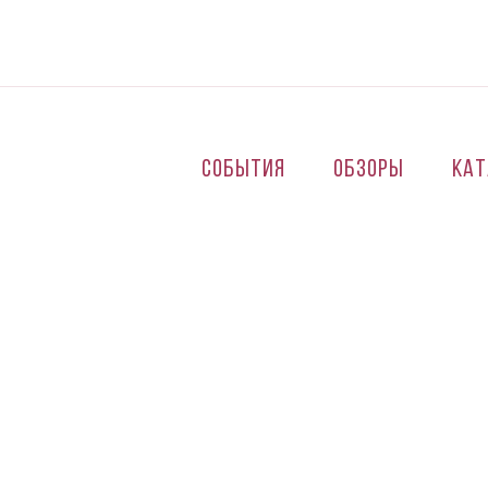
Перейти к основному содержанию
События
Обзоры
Кат