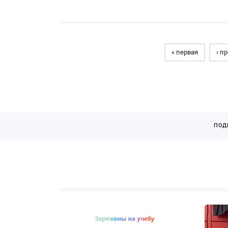
Страницы
« первая
‹ п
ПОД