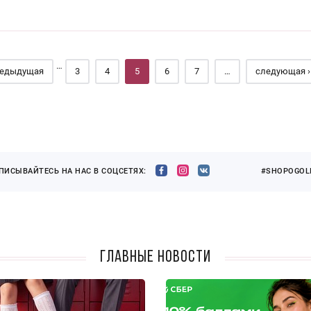
…
редыдущая
3
4
5
6
7
…
следующая ›
ПИСЫВАЙТЕСЬ НА НАС В СОЦСЕТЯХ:
#SHOPOGOLI
Главные новости