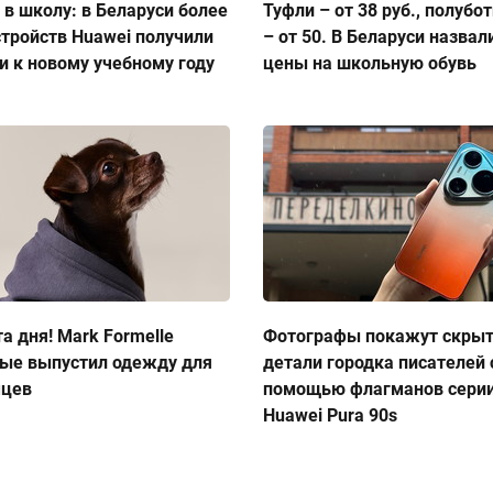
 в школу: в Беларуси более
Туфли – от 38 руб., полубо
стройств Huawei получили
– от 50. В Беларуси назвал
и к новому учебному году
цены на школьную обувь
а дня! Mark Formelle
Фотографы покажут скры
ые выпустил одежду для
детали городка писателей 
мцев
помощью флагманов сери
Huawei Pura 90s