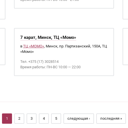
7 карат, Минск, ТЦ «Момо»
в
ТЦ «МОМО»
, Минск, пр. Партизанский, 150А, ТЦ
«Момо»
Тел. +375 (17) 3028514
Время работы: ПН-ВС 10:00 — 22:00
1
2
3
4
5
следующая ›
последняя »